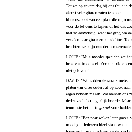
Tot we op zekere dag bij ons thuis in 
akoestische gitaren zaten te tokkelen e
binnenschoot van een plaat die mijn m
voor de lol eens te kijken of het ons z
niet zo eenvoudig, want het ging om ee
vertalen naar gitaar en mandoline. Toe
brachten we mijn moeder een serenade.
LOUIE: “Mijn moeder speelden we het l
brok van in de keel. Zoonlief die ope
niet geloven.”
DAVID: “We hadden de smaak meteen go
platen van onze ouders af op zoek naar
eigen konden maken. We leerden ons zelf
deden zoals het eigenlijk hoorde. Maar 
tenminste het juiste
gevoel
voor hadden
LOUIE: “Een paar weken later gaven we
middagje. Iedereen bleef staan wachte
haren en baarden trokken we de aandach