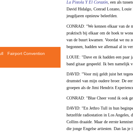
La Pistola Y El Corazón
, een als tuss
David Hidalgo, Conrad Lozano, Louie 
jeugdjaren opnieuw beleefden.
CONRAD: “We kennen elkaar van de mid
praktisch bij elkaar om de hoek te won
van de buurt kwamen. Voordat we nu zo
begonnen, hadden we allemaal al in ver
ll
Fairport Convention
LOUIE: “Dave en ik hadden een paar jaa
band gitaar gespeeld. Ik ben namelijk 
DAVID: “Voor mij geldt juist het tegen
drumstel van mijn oudere broer. De eers
groepen als de Jimi Hendrix Experienc
CONRAD: “Blue Cheer vond ik ook ge
DAVID: “En Jethro Tull in hun beginpe
hetzelfde radiostation in Los Angeles, 
Collins draaide. Maar de eerste kennism
die jonge Engelse artiesten. Dan las je