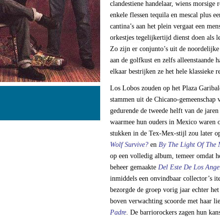
clandestiene handelaar, wiens morsige r
enkele flessen tequila en mescal plus ee
cantina’s aan het plein vergaat een me
orkestjes tegelijkertijd dienst doen als
Zo zijn er conjunto’s uit de noordelijke
aan de golfkust en zelfs alleenstaande h
elkaar bestrijken ze het hele klassieke
Los Lobos zouden op het Plaza Garibald
stammen uit de Chicano-gemeenschap v
gedurende de tweede helft van de jaren
waarmee hun ouders in Mexico waren op
stukken in de Tex-Mex-stijl zou later 
Wolf Survive?
en
By The Light Of The
op een volledig album, temeer omdat het
beheer gemaakte
Del Este De Los Ange
inmiddels een onvindbaar collector’s i
bezorgde de groep vorig jaar echter he
boven verwachting scoorde met haar li
Padre
. De barriorockers zagen hun ka