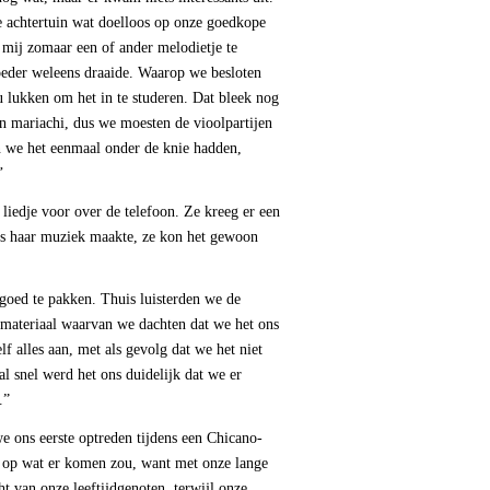
de achtertuin wat doelloos op onze goedkope
n mij zomaar een of ander melodietje te
oeder weleens draaide. Waarop we besloten
ou lukken om het in te studeren. Dat bleek nog
n mariachi, dus we moesten de vioolpartijen
n we het eenmaal onder de knie hadden,
’
iedje voor over de telefoon. Ze kreeg er een
ens haar muziek maakte, ze kon het gewoon
ed te pakken. Thuis luisterden we de
 materiaal waarvan we dachten dat we het ons
 alles aan, met als gevolg dat we het niet
al snel werd het ons duidelijk dat we er
.”
 ons eerste optreden tijdens een Chicano-
n op wat er komen zou, want met onze lange
t van onze leeftijdgenoten, terwijl onze