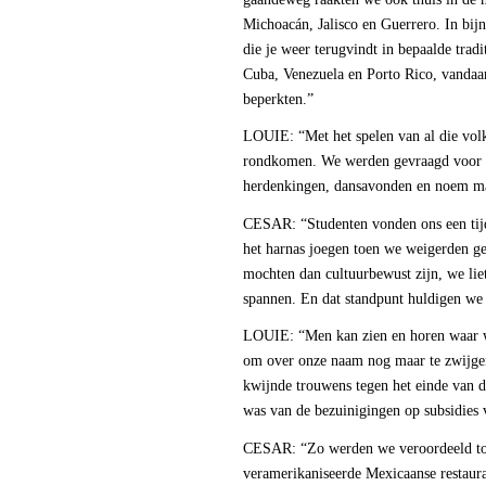
Michoacán, Jalisco en Guerrero. In bijna
die je weer terugvindt in bepaalde trad
Cuba, Venezuela en Porto Rico, vandaa
beperkten.”
LOUIE: “Met het spelen van al die volk
rondkomen. We werden gevraagd voor br
herdenkingen, dansavonden en noem m
CESAR: “Studenten vonden ons een tijd
het harnas joegen toen we weigerden 
mochten dan cultuurbewust zijn, we liet
spannen. En dat standpunt huldigen we 
LOUIE: “Men kan zien en horen waar w
om over onze naam nog maar te zwijge
kwijnde trouwens tegen het einde van d
was van de bezuinigingen op subsidies v
CESAR: “Zo werden we veroordeeld tot h
veramerikaniseerde Mexicaanse restaura