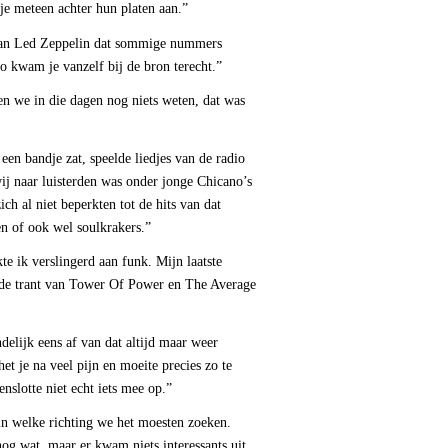
je meteen achter hun platen aan.”
van Led Zeppelin dat sommige nummers
 kwam je vanzelf bij de bron terecht.”
 we in die dagen nog niets weten, dat was
en bandje zat, speelde liedjes van de radio
j naar luisterden was onder jonge Chicano’s
ich al niet beperkten tot de hits van dat
 of ook wel soulkrakers.”
ik verslingerd aan funk. Mijn laatste
 de trant van Tower Of Power en The Average
lijk eens af van dat altijd maar weer
het je na veel pijn en moeite precies zo te
enslotte niet echt iets mee op.”
n welke richting we het moesten zoeken.
og wat, maar er kwam niets interessants uit.