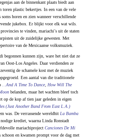
egenjas aan de binnenkant plaats biedt aan
n toren plastic bekertjes. In een van de vele
ns soms horen en zien wanneer verschillende
 levende jukebox. Er blijkt voor elk wat wils.
 provincies te vinden, mariachi’s uit de staten
arpisten uit de zuidelijke gewesten. Met
 repertoire van de Mexicaanse volksmuziek.
i begonnen kunnen zijn, ware het niet dat ze
an Oost-Los Angeles. Daar verdienden ze
 zeventig de schamele kost met de muziek
gegroeid. Een aantal van die traditionele
op
…And A Time To Dance
,
How Will The
 Moon
belanden, maar het wachten bleef toch
 op de kop af tien jaar geleden in eigen
les (Just Another Band From East L.A.)
tem was. De verrassende wereldhit
La Bamba
t nodige krediet, waarna Linda Ronstadt
efdevolle mariachiproject
Canciones De Mi
ns schoon en kwamen prompt voor de dag met