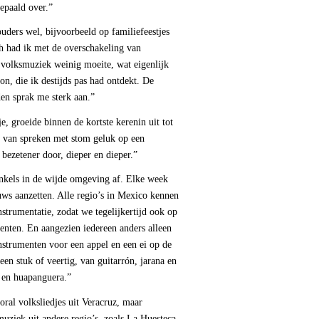
epaald over.”
ders wel, bijvoorbeeld op familiefeestjes
ch had ik met de overschakeling van
 volksmuziek weinig moeite, wat eigenlijk
n, die ik destijds pas had ontdekt. De
en sprak me sterk aan.”
, groeide binnen de kortste kerenin uit tot
e van spreken met stom geluk op een
bezetener door, dieper en dieper.”
kels in de wijde omgeving af. Elke week
ws aanzetten. Alle regio’s in Mexico kennen
strumentatie, zodat we tegelijkertijd ook op
menten. En aangezien iedereen anders alleen
nstrumenten voor een appel en een ei op de
een stuk of veertig, van guitarrón, jarana en
a en huapanguera.”
al volksliedjes uit Veracruz, maar
uziek uit andere regio’s, zoals La Huesteca,