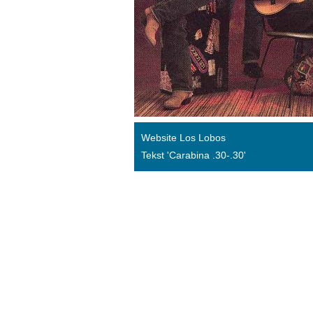
Website Los Lobos
Tekst 'Carabina .30-.30'