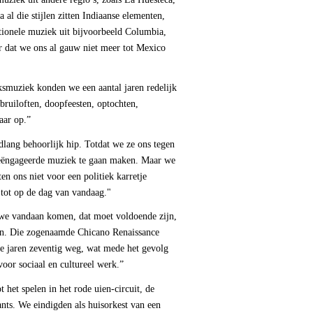
 al die stijlen zitten Indiaanse elementen,
itionele muziek uit bijvoorbeeld Columbia,
r dat we ons al gauw niet meer tot Mexico
smuziek konden we een aantal jaren redelijk
uiloften, doopfeesten, optochten,
aar op.”
lang behoorlijk hip. Totdat we ze ons tegen
geëngageerde muziek te gaan maken. Maar we
en ons niet voor een politiek karretje
tot op de dag van vandaag."
e vandaan komen, dat moet voldoende zijn,
n. Die zogenaamde Chicano Renaissance
e jaren zeventig weg, wat mede het gevolg
oor sociaal en cultureel werk.”
et spelen in het rode uien-circuit, de
nts. We eindigden als huisorkest van een