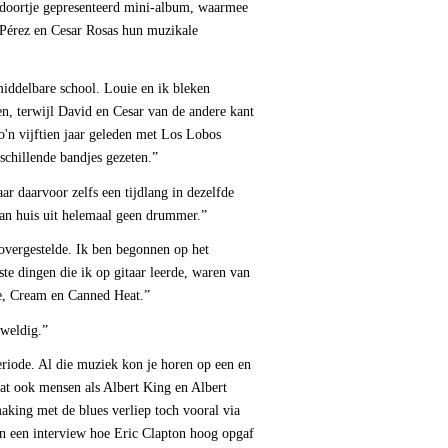
endoortje gepresenteerd mini-album, waarmee
Pérez en Cesar Rosas hun muzikale
delbare school. Louie en ik bleken
en, terwijl David en Cesar van de andere kant
'n vijftien jaar geleden met Los Lobos
schillende bandjes gezeten.”
r daarvoor zelfs een tijdlang in dezelfde
van huis uit helemaal geen drummer.”
overgestelde. Ik ben begonnen op het
te dingen die ik op gitaar leerde, waren van
e, Cream en Canned Heat.”
weldig.”
riode. Al die muziek kon je horen op een en
dat ook mensen als Albert King en Albert
aking met de blues verliep toch vooral via
 in een interview hoe Eric Clapton hoog opgaf