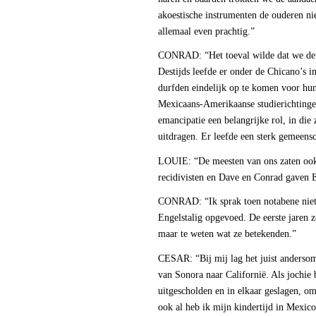
akoestische instrumenten de ouderen ni
allemaal even prachtig.”
CONRAD: “Het toeval wilde dat we de j
Destijds leefde er onder de Chicano’s i
durfden eindelijk op te komen voor hun
Mexicaans-Amerikaanse studierichtinge
emancipatie een belangrijke rol, in die 
uitdragen. Er leefde een sterk gemeens
LOUIE: “De meesten van ons zaten ook 
recidivisten en Dave en Conrad gaven E
CONRAD: “Ik sprak toen notabene niet 
Engelstalig opgevoed. De eerste jaren z
maar te weten wat ze betekenden.”
CESAR: “Bij mij lag het juist anderso
van Sonora naar Californië. Als jochie 
uitgescholden en in elkaar geslagen, omd
ook al heb ik mijn kindertijd in Mexic