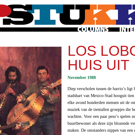
Overslaan
en naar
de
algemene
inhoud
gaan
LOS LOBO
HUIS UIT
November 1988
Diep verscholen tussen de barrio’s ligt 
stadshart van Mexico-Stad hooguit tien
elke avond honderden mensen uit de o
muziek van de tientallen groepjes die h
wachten. Voor een paar peso’s spelen z
buurtbewoner als deze zijn blozende ve
maken. De omstanders nippen van een d