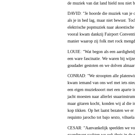
de muziek van dat land hield nou niet b
DAVID: “Je hoorde die muziek van je ou
als je in bed lag, maar niet bewust. To
elektrische popmuziek naar akoestische
vooral kwam dankzij Fairport Conventio
manier waarop zij folk met rock mengd
LOUIE: “Wat begon als een aardigheidje
een ware fascinatie. We waren bij wijz
goudader gestoten en we dolven almaar 
CONRAD: “We stroopten alle platenwin
kwam iemand van ons wel met iets nieu
een eigen muzieksoort met een aparte in
jacht moesten naar allerlei snaarinstru
maar gitaren kocht, konden wij al die i
kop tikken. Op het laatst bezaten we er 
requinto jarocho tot bajo sexto, vihuel
CESAR: “Aanvankelijk speelden we voor
gaandeweg raakten we ook thuis in de m