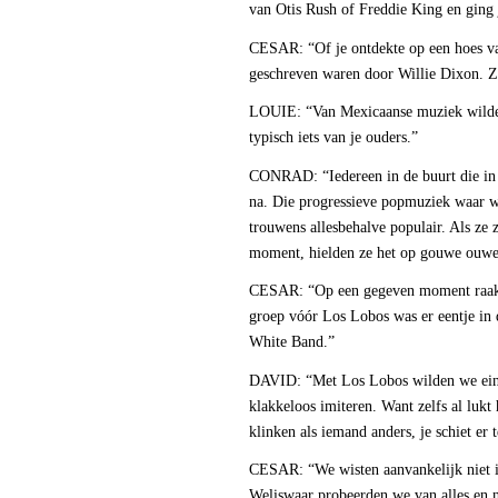
van Otis Rush of Freddie King en ging 
CESAR: “Of je ontdekte op een hoes 
geschreven waren door Willie Dixon. Zo
LOUIE: “Van Mexicaanse muziek wilden
typisch iets van je ouders.”
CONRAD: “Iedereen in de buurt die in e
na. Die progressieve popmuziek waar wi
trouwens allesbehalve populair. Als ze z
moment, hielden ze het op gouwe ouwen
CESAR: “Op een gegeven moment raakte 
groep vóór Los Lobos was er eentje in
White Band.”
DAVID: “Met Los Lobos wilden we einde
klakkeloos imiteren. Want zelfs al lukt 
klinken als iemand anders, je schiet er t
CESAR: “We wisten aanvankelijk niet i
Weliswaar probeerden we van alles en n