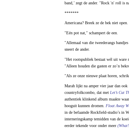
band,’ zegt de ander. "Rock 'n' roll is
*******
Americana? Breek ze de bek niet open.
"Eén pot nat," schampert de een.
"Allemaal van die tweederangs bandjes
sneert de ander.
"Het rootspubliek bestaat wél uit ware
"Alleen houden die gasten er zo’n bek
"Als ze onze nieuwe plaat horen, schri
Marah lijkt na amper vier jaar dan ook 
countryfolkcombo, dat met
Let’s Cut 
authentiek klinkend album maakte waar
hooguit kunnen dromen.
Float Away Wi
in de befaamde Rockfield-studio’s in Wal
interneringskamp temidden van de koe
eerder tekende voor onder meer
(What’