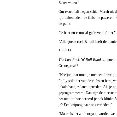
Zeker weten."
Om exact half negen schiet Marah uit d
tijd buiten adem de finish te passeren.
de punk.
"Je bent nu eenmaal gedreven of niet," 
"Alle goede rock & roll heeft de manie 
*******
The Last Rock ’n' Roll Band
, zo noemt
Grootspraak?
"Nee joh, dat moet je met een korreltje
Philly stikt het van de clubs en bars, w
lokale bandjes laten optreden. Als je no
geprogrammeerd. Dan zijn de meeste me
het niet uit hoe beroerd je ook klinkt.
je? Een knipoog naar ons verleden."
"Maar als het zo doorgaat, worden we str