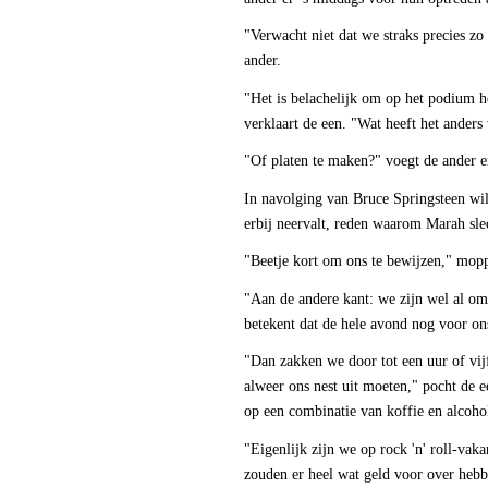
"Verwacht niet dat we straks precies zo
ander.
"Het is belachelijk om op het podium he
verklaart de een. "Wat heeft het anders
"Of platen te maken?" voegt de ander er
In navolging van Bruce Springsteen wil 
erbij neervalt, reden waarom Marah slech
"Beetje kort om ons te bewijzen," mopp
"Aan de andere kant: we zijn wel al om 
betekent dat de hele avond nog voor ons 
"Dan zakken we door tot een uur of vijf
alweer ons nest uit moeten," pocht de
op een combinatie van koffie en alcoho
"Eigenlijk zijn we op rock 'n' roll-vak
zouden er heel wat geld voor over heb