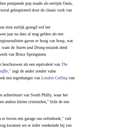
line pompende pop maakt als eertijds Oasis,
vooral geïnspireerd door de classic rock van
m mist eerlijk gezegd wel het
twee jaar na dato al mag gelden als een
opjournalisten gaven er hoog van hoop, wat
n, want de
Sturm und Drang
-muziek deed
 werk van Bruce Springsteen.
 beschouwen als een equivalent van
The
uffle
," zegt de ander zonder valse
 ook een tegenhanger van
London Calling
van
een achterbuurt van South Philly, waar het
en andere kleine criminelen," licht de een
 er boven een garage ons oefenhonk," vult
terug kwamen we er ieder weekeinde bij van