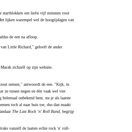
e startblokken om liefst vijf minuten voor
 Het lijken warempel wel de hoogtijdagen van
aldus de een na afloop.
van Little Richard," gelooft de ander.
 Marah zichzelf op zijn website.
 zout nemen," antwoordt de een. "Kijk, in
aar ze tussen negen en één vaak wel vier
g helemaal onbekend bent, sta je als laatste
nsen toch al naar huis toe, dus dan maakt
 Vandaar
The Last Rock ’n' Roll Band
, begrijp
aks vanzelf de laatste echte rock 'n' roll-