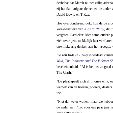
derhalve dat Marah nu net zulke adrena
zij het dan volgens de een en de ander 
David Bowie en T.Rex.
Hoe overdonderend ook, hun derde albu
karakteristieke van
Kids In Philly
, dat 
vergeten klassieker. Met name oudere p
zich overigens makkelijk laat verklare
onwillekeurig denken aan het vroegste
"Je zou
Kids In Philly
inderdaad kunnen
Wild, The Innocent And The E Street Sh
bescheidenheid. "Al is het net zo goed
The Clash."
"De plaat speelt zich af in onze wijk, 
wemelt van de hoeren, pooiers, dealers 
toe.
"Niet dat we er wonen, maar we hebben
de ander aan. "Tot voor een paar jaar 