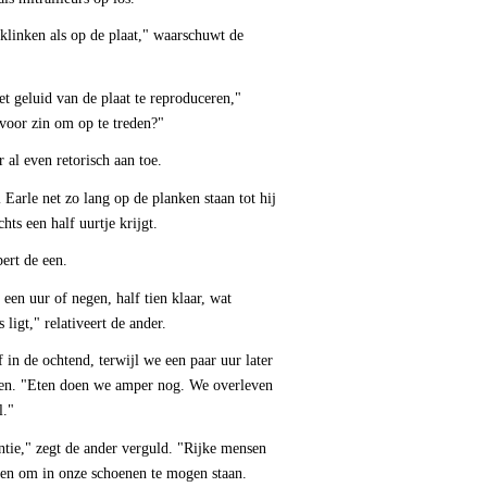
 klinken als op de plaat," waarschuwt de
t geluid van de plaat te reproduceren,"
 voor zin om op te treden?"
 al even retorisch aan toe.
Earle net zo lang op de planken staan tot hij
ts een half uurtje krijgt.
ert de een.
een uur of negen, half tien klaar, wat
ligt," relativeert de ander.
 in de ochtend, terwijl we een paar uur later
 een. "Eten doen we amper nog. We overleven
l."
antie," zegt de ander verguld. "Rijke mensen
ben om in onze schoenen te mogen staan.