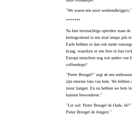
onze rotbaantjes."
"We waren een soort weekendkrijgers," s
*******
Na hun stormachtige optreden staan de e
kettingrokend in een straf tempo pils t
Earle hebben ze dan ook mede vanwege 
kraag, waardoor er een bres in hun rock
Europa misschien nog wat anders van b
coffeeshops?
"Pieter Breugel!" zegt de een enthousias
zijn enorme fans van hem. We hebben al
muur hangen. En nu hebben we hem in e
kunnen bewonderen."
"Let wel: Pieter Breugel de Oude, hè?" 
Pieter Breugel de Jongere."