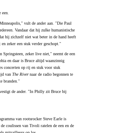
e een.
Minneapolis," vult de ander aan. "Die Paul
iedereen. Vandaar dat hij zulke humanistische
 hij zichzelf niet wat beter in de hand heeft
t en zeker een stuk verder geschopt."
n Springsteen, zeker live niet," neemt de een
hia en daar is Bruce altijd waanzinnig
es concerten op rij en stuk voor stuk
tijd van
The River
naar de radio begonnen te
 te branden."
tigt de ander. "In Philly zit Bruce bij
ogramma van rootsrocker Steve Earle is
de coulissen van Tivoli ratelen de een en de
ls mitrailleurs op los.