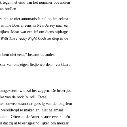
leek tegen het eind van het nummer bovendien
an brullen.
t dat ze niet automatisch nul op het rekest
was The Boss al eens in New Jersey naar een
jken. Maar wat een lef om diens bijdrage
 With The Friday Night Gods
zo diep in de
 je hem niet eens," beaamt de ander.
ster van ons eigen liedje worden," verklaart
omgekeerd, wie zal het zeggen. De broertjes
e van de rock 'n' roll. Twee
ater: onweerstaanbaar geestig van de tongriem
 wereldwijd te maken en, niet helemaal
talent. Oftewel: de Amerikaanse evenknieën
il dat zij al te eensgezind lijken om mekaar