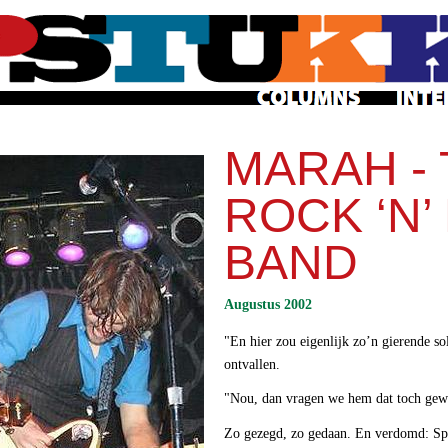
Overslaan
en naar
de
algemene
inhoud
gaan
MARAH - 
ROCK ‘N’
BAND
Augustus 2002
"En hier zou eigenlijk zo’n gierende s
ontvallen.
"Nou, dan vragen we hem dat toch gewo
Zo gezegd, zo gedaan. En verdomd: Spri