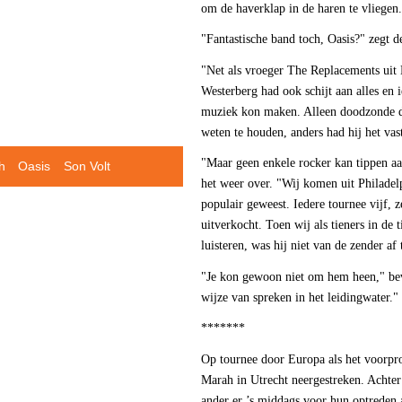
om de haverklap in de haren te vliegen.
"Fantastische band toch, Oasis?" zegt d
"Net als vroeger The Replacements uit 
Westerberg had ook schijt aan alles en 
muziek kon maken. Alleen doodzonde dat
weten te houden, anders had hij het vas
"Maar geen enkele rocker kan tippen aa
h
Oasis
Son Volt
het weer over. "Wij komen uit Philadelp
populair geweest. Iedere tournee vijf, z
uitverkocht. Toen wij als tieners in de 
luisteren, was hij niet van de zender af
"Je kon gewoon niet om hem heen," beves
wijze van spreken in het leidingwater."
*******
Op tournee door Europa als het voorpr
Marah in Utrecht neergestreken. Achter 
ander er ’s middags voor hun optreden a