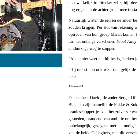
daadwerkelijk in. Sterker zelfs, hij b
nog ergens in de achtergrond mee te sta
Natuurlijk wisten de een en de ander bes
zouden krijgen. Per slot van rekening 
optreden van hun groep Marah komen ki
aan het onlangs verschenen
Float Away
eindmixage weg te stoppen.
"Als je niet weet dat hij het is, herken
"Hij moest nou ook weer niet gelijk de 
de een.
*******
De een heet David, de ander Serge. Of 
Bielanko zijn namelijk de Fokke & Sukk
branieschoppertjes van het zuiverste w
gesneden, brandend van ambitie om het
onbelangrijk, gezegend met het nodige 
van de beide Gallaghers, met dit versch