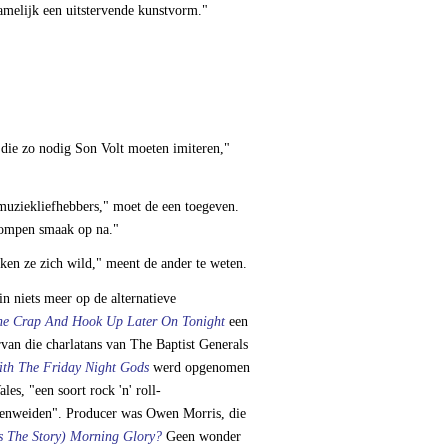
 namelijk een uitstervende kunstvorm."
 die zo nodig Son Volt moeten imiteren,"
 muziekliefhebbers," moet de een toegeven.
rompen smaak op na."
kken ze zich wild," meent de ander te weten.
in niets meer op de alternatieve
The Crap And Hook Up Later On Tonight
een
van die charlatans van The Baptist Generals
th The Friday Night Gods
werd opgenomen
es, "een soort rock 'n' roll-
ienweiden". Producer was Owen Morris, die
s The Story) Morning Glory?
Geen wonder