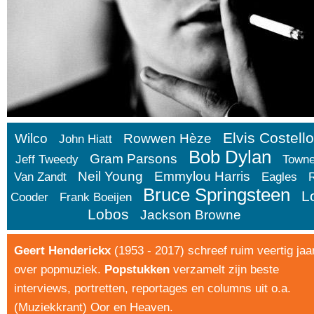
Elvis Costello
Wilco
Rowwen Hèze
John Hiatt
Bob Dylan
Gram Parsons
Jeff Tweedy
Town
Neil Young
Emmylou Harris
Van Zandt
Eagles
Bruce Springsteen
L
Cooder
Frank Boeijen
Lobos
Jackson Browne
Geert Henderickx
(1953 - 2017) schreef ruim veertig jaa
over popmuziek.
Popstukken
verzamelt zijn beste
interviews, portretten, reportages en columns uit o.a.
(Muziekkrant) Oor en Heaven.