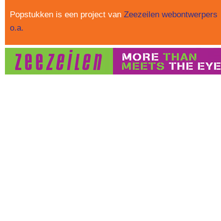
Popstukken is een project van
Zeezeilen webontwerpers
o.a.