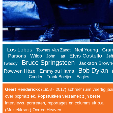
Los Lobos
Neil Young
Gra
Townes Van Zandt
Elvis Costello
Parsons
Wilco
John Hiatt
Jef
Bruce Springsteen
Jackson Brown
Tweedy
Bob Dylan
Rowwen Hèze
Emmylou Harris
Cooder
Frank Boeijen
Eagles
Geert Henderickx
(1953 - 2017) schreef ruim veertig jaa
over popmuziek.
Popstukken
verzamelt zijn beste
interviews, portretten, reportages en columns uit o.a.
(Muziekkrant) Oor en Heaven.