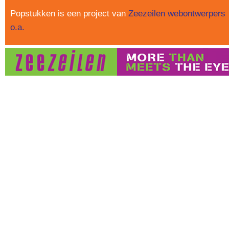
Popstukken is een project van
Zeezeilen webontwerpers
o.a.